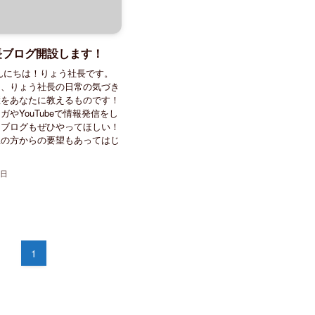
長ブログ開設します！
んにちは！りょう社長です。
は、りょう社長の日常の気づき
慧をあなたに教えるものです！
ガやYouTubeで情報発信をし
、ブログもぜひやってほしい！
生の方からの要望もあってはじ
5日
1