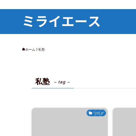
ホーム
私塾
私塾
– tag –
ブログ